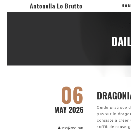
Antonella Lo Brutto
HOM
DAI
06
DRAGONIA
MAY 2026
Guide pratique d
pas sur le drago
consiste à créer
suffit de renseig
ssss@msn.com