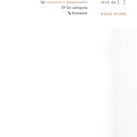
mot de […]
Comentarios desactivados
Sin categoría
Permalink
READ MORE...