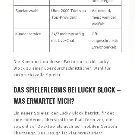
Bonusregeln
Spielauswahl
Über 2000 Titel von
Variierend,
Top-Providern
meist weniger
Vielfalt
Kundenservice
24/7 mehrsprachig
Oft
mit Live-Chat
eingeschränkte
Erreichbarkeit
Die Kombination dieser Faktoren macht Lucky
Block zu einer überdurchschnittlichen Wahl für
anspruchsvolle Spieler.
DAS SPIELERLEBNIS BEI LUCKY BLOCK –
WAS ERWARTET MICH?
Ein neuer Spieler, der Lucky Block betritt, findet
eine moderne, übersichtliche Plattform vor, die
sowohl auf Desktop als auch auf mobilen Geräten
überzeugt. Das Design ist klar strukturiert,