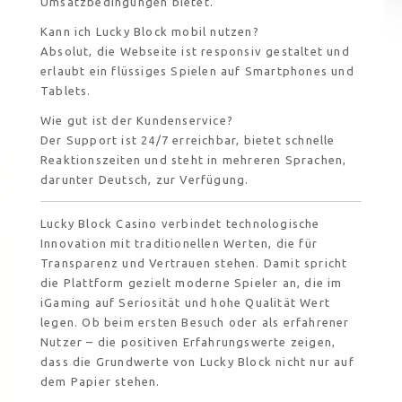
Umsatzbedingungen bietet.
Kann ich Lucky Block mobil nutzen?
Absolut, die Webseite ist responsiv gestaltet und
erlaubt ein flüssiges Spielen auf Smartphones und
Tablets.
Wie gut ist der Kundenservice?
Der Support ist 24/7 erreichbar, bietet schnelle
Reaktionszeiten und steht in mehreren Sprachen,
darunter Deutsch, zur Verfügung.
Lucky Block Casino verbindet technologische
Innovation mit traditionellen Werten, die für
Transparenz und Vertrauen stehen. Damit spricht
die Plattform gezielt moderne Spieler an, die im
iGaming auf Seriosität und hohe Qualität Wert
legen. Ob beim ersten Besuch oder als erfahrener
Nutzer – die positiven Erfahrungswerte zeigen,
dass die Grundwerte von Lucky Block nicht nur auf
dem Papier stehen.