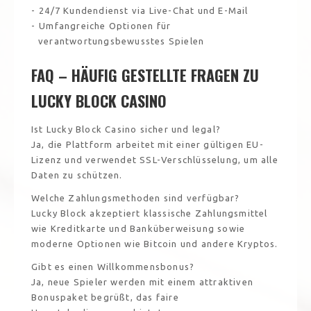
24/7 Kundendienst via Live-Chat und E-Mail
Umfangreiche Optionen für
verantwortungsbewusstes Spielen
FAQ – HÄUFIG GESTELLTE FRAGEN ZU
LUCKY BLOCK CASINO
Ist Lucky Block Casino sicher und legal?
Ja, die Plattform arbeitet mit einer gültigen EU-
Lizenz und verwendet SSL-Verschlüsselung, um alle
Daten zu schützen.
Welche Zahlungsmethoden sind verfügbar?
Lucky Block akzeptiert klassische Zahlungsmittel
wie Kreditkarte und Banküberweisung sowie
moderne Optionen wie Bitcoin und andere Kryptos.
Gibt es einen Willkommensbonus?
Ja, neue Spieler werden mit einem attraktiven
Bonuspaket begrüßt, das faire