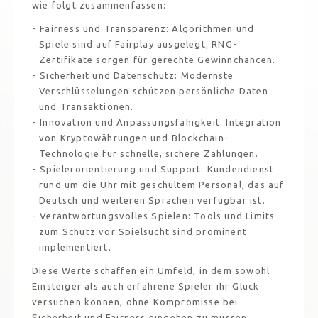
wie folgt zusammenfassen:
Fairness und Transparenz: Algorithmen und
Spiele sind auf Fairplay ausgelegt; RNG-
Zertifikate sorgen für gerechte Gewinnchancen.
Sicherheit und Datenschutz: Modernste
Verschlüsselungen schützen persönliche Daten
und Transaktionen.
Innovation und Anpassungsfähigkeit: Integration
von Kryptowährungen und Blockchain-
Technologie für schnelle, sichere Zahlungen.
Spielerorientierung und Support: Kundendienst
rund um die Uhr mit geschultem Personal, das auf
Deutsch und weiteren Sprachen verfügbar ist.
Verantwortungsvolles Spielen: Tools und Limits
zum Schutz vor Spielsucht sind prominent
implementiert.
Diese Werte schaffen ein Umfeld, in dem sowohl
Einsteiger als auch erfahrene Spieler ihr Glück
versuchen können, ohne Kompromisse bei
Sicherheit und Fairness eingehen zu müssen.