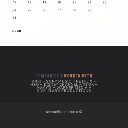
17
18
19
20
21
22
23
24
25
26
27
28
29
30
31
« Jun
COMPANIES I
WORKED WITH
ARRI – SONY MUSIC – NETFLIX –
HBO – DISNEY CHANNEL – XBOX –
MACY’S – WARNER MEDIA –
DICK CLARK PRODUCTIONS
Antonella Lo Brutto ©