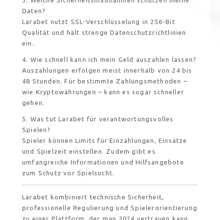
3. Welche Sicherheitsmaßnahmen schützen meine
Daten?
Larabet nutzt SSL-Verschlüsselung in 256-Bit
Qualität und hält strenge Datenschutzrichtlinien
ein.
4. Wie schnell kann ich mein Geld auszahlen lassen?
Auszahlungen erfolgen meist innerhalb von 24 bis
48 Stunden. Für bestimmte Zahlungsmethoden –
wie Kryptowährungen – kann es sogar schneller
gehen.
5. Was tut Larabet für verantwortungsvolles
Spielen?
Spieler können Limits für Einzahlungen, Einsätze
und Spielzeit einstellen. Zudem gibt es
umfangreiche Informationen und Hilfsangebote
zum Schutz vor Spielsucht.
Larabet kombiniert technische Sicherheit,
professionelle Regulierung und Spielerorientierung
zu einer Plattform, der man 2024 vertrauen kann.