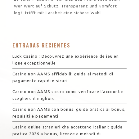
Wer Wert auf Schutz, Transparenz und Komfort
legt, trifft mit Larabet eine sichere Wahl.
ENTRADAS RECIENTES
Luck Casino : Découvrez une expérience de jeu en
ligne exceptionnelle
Casino non AAMS affidabili: guida ai metodi di
pagamento rapidi e sicuri
Casino non AAMS sicuri: come verificare l’account e
scegliere il migliore
Casino non AAMS con bonus: guida pratica ai bonus,
requisiti e pagamenti
Casino online stranieri che accettano italiani: guida
pratica 2026 a bonus, licenze e metodi di