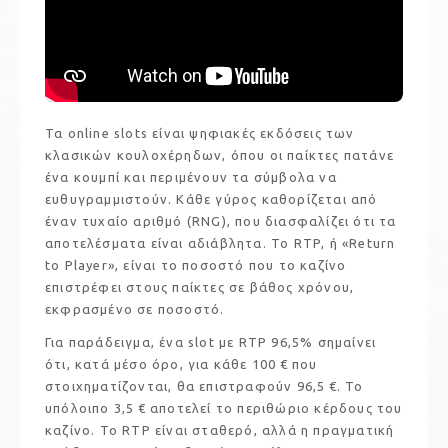
Τα online slots είναι ψηφιακές εκδόσεις των
κλασικών κουλοχέρηδων, όπου οι παίκτες πατάνε
ένα κουμπί και περιμένουν τα σύμβολα να
ευθυγραμμιστούν. Κάθε γύρος καθορίζεται από
έναν τυχαίο αριθμό (RNG), που διασφαλίζει ότι τα
αποτελέσματα είναι αδιάβλητα. Το RTP, ή «Return
to Player», είναι το ποσοστό που το καζίνο
επιστρέφει στους παίκτες σε βάθος χρόνου,
εκφρασμένο σε ποσοστό.
Για παράδειγμα, ένα slot με RTP 96,5% σημαίνει
ότι, κατά μέσο όρο, για κάθε 100 € που
στοιχηματίζονται, θα επιστραφούν 96,5 €. Το
υπόλοιπο 3,5 € αποτελεί το περιθώριο κέρδους του
καζίνο. Το RTP είναι σταθερό, αλλά η πραγματική