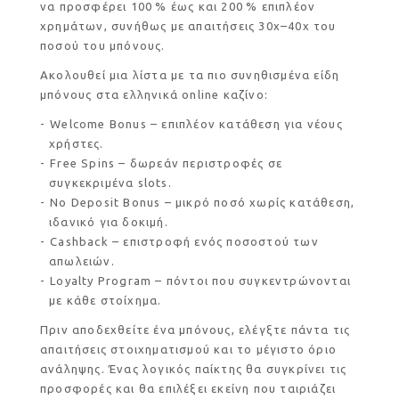
να προσφέρει 100 % έως και 200 % επιπλέον
χρημάτων, συνήθως με απαιτήσεις 30x–40x του
ποσού του μπόνους.
Ακολουθεί μια λίστα με τα πιο συνηθισμένα είδη
μπόνους στα ελληνικά online καζίνο:
Welcome Bonus – επιπλέον κατάθεση για νέους
χρήστες.
Free Spins – δωρεάν περιστροφές σε
συγκεκριμένα slots.
No Deposit Bonus – μικρό ποσό χωρίς κατάθεση,
ιδανικό για δοκιμή.
Cashback – επιστροφή ενός ποσοστού των
απωλειών.
Loyalty Program – πόντοι που συγκεντρώνονται
με κάθε στοίχημα.
Πριν αποδεχθείτε ένα μπόνους, ελέγξτε πάντα τις
απαιτήσεις στοιχηματισμού και το μέγιστο όριο
ανάληψης. Ένας λογικός παίκτης θα συγκρίνει τις
προσφορές και θα επιλέξει εκείνη που ταιριάζει