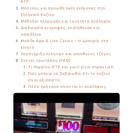
RTP
Μπόνους και προωθητικές ενέργειες στα
Ελληνικά Καζίνο
Μέθοδοι πληρωμής και ταχύτητα ανάληψης
Διαδικασία εγγραφής, επαλήθευση και
ασφάλεια
Mobile App & Live Casino – Η εμπειρία στο
κινητό
Υποστήριξη πελατών και υπεύθυνος τζόγος
Συχνές ερωτήσεις (FAQ)
Τι σημαίνει RTP και γιατί είναι σημαντικό;
Πώς μπορώ να βεβαιωθώ ότι το καζίνο
είναι αξιόπιστο;
Πόσο γρήγορα γίνονται οι αναλήψεις;