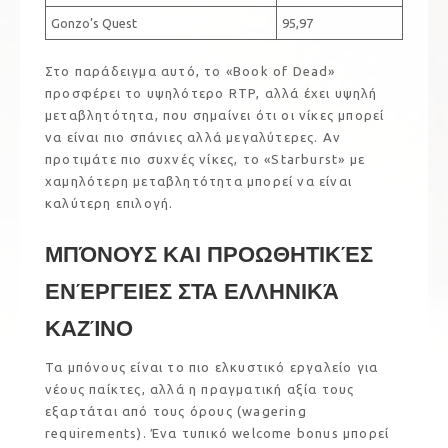
Gonzo’s Quest
95,97
Στο παράδειγμα αυτό, το «Book of Dead»
προσφέρει το υψηλότερο RTP, αλλά έχει υψηλή
μεταβλητότητα, που σημαίνει ότι οι νίκες μπορεί
να είναι πιο σπάνιες αλλά μεγαλύτερες. Αν
προτιμάτε πιο συχνές νίκες, το «Starburst» με
χαμηλότερη μεταβλητότητα μπορεί να είναι
καλύτερη επιλογή.
ΜΠΌΝΟΥΣ ΚΑΙ ΠΡΟΩΘΗΤΙΚΈΣ
ΕΝΈΡΓΕΙΕΣ ΣΤΑ ΕΛΛΗΝΙΚΆ
ΚΑΖΊΝΟ
Τα μπόνους είναι το πιο ελκυστικό εργαλείο για
νέους παίκτες, αλλά η πραγματική αξία τους
εξαρτάται από τους όρους (wagering
requirements). Ένα τυπικό welcome bonus μπορεί