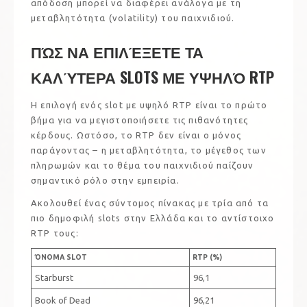
απόδοση μπορεί να διαφέρει ανάλογα με τη
μεταβλητότητα (volatility) του παιχνιδιού.
ΠΏΣ ΝΑ ΕΠΙΛΈΞΕΤΕ ΤΑ
ΚΑΛΎΤΕΡΑ SLOTS ΜΕ ΥΨΗΛΌ RTP
Η επιλογή ενός slot με υψηλό RTP είναι το πρώτο
βήμα για να μεγιστοποιήσετε τις πιθανότητες
κέρδους. Ωστόσο, το RTP δεν είναι ο μόνος
παράγοντας – η μεταβλητότητα, το μέγεθος των
πληρωμών και το θέμα του παιχνιδιού παίζουν
σημαντικό ρόλο στην εμπειρία.
Ακολουθεί ένας σύντομος πίνακας με τρία από τα
πιο δημοφιλή slots στην Ελλάδα και το αντίστοιχο
RTP τους:
ΌΝΟΜΑ SLOT
RTP (%)
Starburst
96,1
Book of Dead
96,21