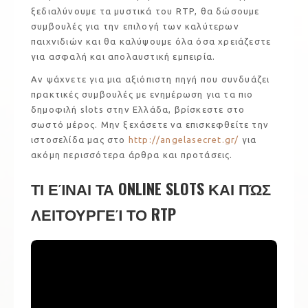
ξεδιαλύνουμε τα μυστικά του RTP, θα δώσουμε
συμβουλές για την επιλογή των καλύτερων
παιχνιδιών και θα καλύψουμε όλα όσα χρειάζεστε
για ασφαλή και απολαυστική εμπειρία.
Αν ψάχνετε για μια αξιόπιστη πηγή που συνδυάζει
πρακτικές συμβουλές με ενημέρωση για τα πιο
δημοφιλή slots στην Ελλάδα, βρίσκεστε στο
σωστό μέρος. Μην ξεχάσετε να επισκεφθείτε την
ιστοσελίδα μας στο
http://angelasecret.gr/
για
ακόμη περισσότερα άρθρα και προτάσεις.
ΤΙ ΕΊΝΑΙ ΤΑ ONLINE SLOTS ΚΑΙ ΠΏΣ
ΛΕΙΤΟΥΡΓΕΊ ΤΟ RTP