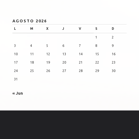
AGOSTO 2026
L
M
X
J
V
S
D
1
2
3
4
5
6
7
8
9
10
11
12
13
14
15
16
17
18
19
20
21
22
23
24
25
26
27
28
29
30
31
« Jun