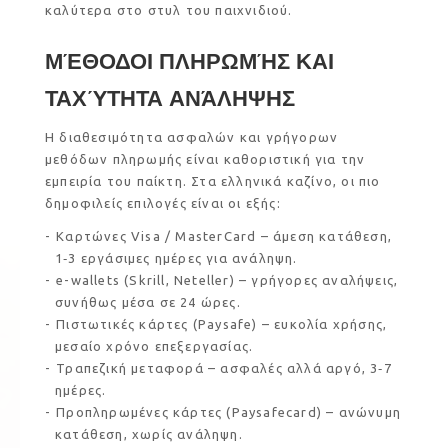
καλύτερα στο στυλ του παιχνιδιού.
ΜΈΘΟΔΟΙ ΠΛΗΡΩΜΉΣ ΚΑΙ
ΤΑΧΎΤΗΤΑ ΑΝΆΛΗΨΗΣ
Η διαθεσιμότητα ασφαλών και γρήγορων
μεθόδων πληρωμής είναι καθοριστική για την
εμπειρία του παίκτη. Στα ελληνικά καζίνο, οι πιο
δημοφιλείς επιλογές είναι οι εξής:
Καρτώνες Visa / MasterCard – άμεση κατάθεση,
1‑3 εργάσιμες ημέρες για ανάληψη.
e-wallets (Skrill, Neteller) – γρήγορες αναλήψεις,
συνήθως μέσα σε 24 ώρες.
Πιστωτικές κάρτες (Paysafe) – ευκολία χρήσης,
μεσαίο χρόνο επεξεργασίας.
Τραπεζική μεταφορά – ασφαλές αλλά αργό, 3‑7
ημέρες.
Προπληρωμένες κάρτες (Paysafecard) – ανώνυμη
κατάθεση, χωρίς ανάληψη.