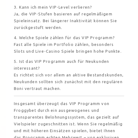
3. Kann ich mein VIP-Level verlieren?
Ja, die VIP-Stufen basieren auf regelmäßigem
Spieleinsatz. Bei längerer Inaktivität können Sie
zurückgestuft werden.
4. Welche Spiele zählen für das VIP Programm?
Fast alle Spiele im Portfolio zählen, besonders
Slots und Live-Casino Spiele bringen hohe Punkte.
5. Ist das VIP Programm auch für Neukunden
interessant?
Es richtet sich vor allem an aktive Bestandskunden,
Neukunden sollten sich zunächst mit den regulären
Boni vertraut machen.
Insgesamt überzeugt das VIP Programm von
Froggybet durch ein ausgewogenes und
transparentes Belohnungssystem, das gezielt auf
Vielspieler zugeschnitten ist. Wenn Sie regelmäßig
und mit höheren Einsätzen spielen, bietet Ihnen
das Programm echten Mehrwert – von exklusiven