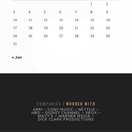
1
2
3
4
5
6
7
8
9
10
11
12
13
14
15
16
17
18
19
20
21
22
23
24
25
26
27
28
29
30
31
« Jun
COMPANIES I
WORKED WITH
ARRI – SONY MUSIC – NETFLIX –
HBO – DISNEY CHANNEL – XBOX –
MACY’S – WARNER MEDIA –
DICK CLARK PRODUCTIONS