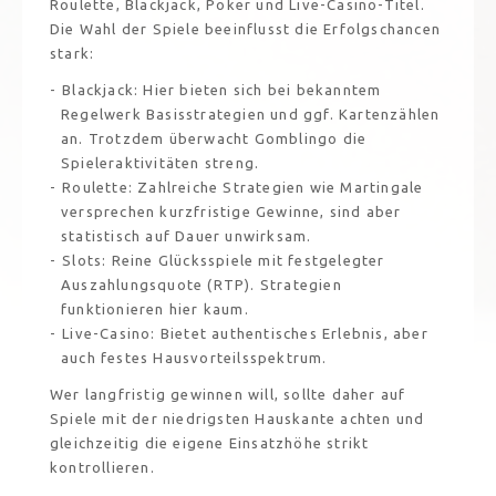
Roulette, Blackjack, Poker und Live-Casino-Titel.
Die Wahl der Spiele beeinflusst die Erfolgschancen
stark:
Blackjack: Hier bieten sich bei bekanntem
Regelwerk Basisstrategien und ggf. Kartenzählen
an. Trotzdem überwacht Gomblingo die
Spieleraktivitäten streng.
Roulette: Zahlreiche Strategien wie Martingale
versprechen kurzfristige Gewinne, sind aber
statistisch auf Dauer unwirksam.
Slots: Reine Glücksspiele mit festgelegter
Auszahlungsquote (RTP). Strategien
funktionieren hier kaum.
Live-Casino: Bietet authentisches Erlebnis, aber
auch festes Hausvorteilsspektrum.
Wer langfristig gewinnen will, sollte daher auf
Spiele mit der niedrigsten Hauskante achten und
gleichzeitig die eigene Einsatzhöhe strikt
kontrollieren.