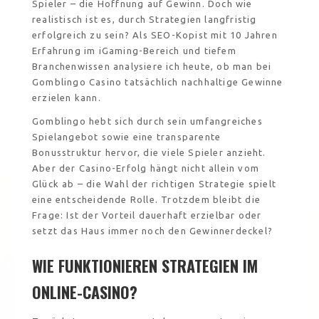
Spieler – die Hoffnung auf Gewinn. Doch wie
realistisch ist es, durch Strategien langfristig
erfolgreich zu sein? Als SEO-Kopist mit 10 Jahren
Erfahrung im iGaming-Bereich und tiefem
Branchenwissen analysiere ich heute, ob man bei
Gomblingo Casino tatsächlich nachhaltige Gewinne
erzielen kann.
Gomblingo hebt sich durch sein umfangreiches
Spielangebot sowie eine transparente
Bonusstruktur hervor, die viele Spieler anzieht.
Aber der Casino-Erfolg hängt nicht allein vom
Glück ab – die Wahl der richtigen Strategie spielt
eine entscheidende Rolle. Trotzdem bleibt die
Frage: Ist der Vorteil dauerhaft erzielbar oder
setzt das Haus immer noch den Gewinnerdeckel?
WIE FUNKTIONIEREN STRATEGIEN IM
ONLINE-CASINO?