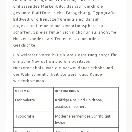
umfassendes Markenbild, das sich durch die
gesamte Plattform zieht. Farbgebung, Typografie,
Bildwelt und Benutzerführung sind darauf
abgestimmt, eine immersive Atmosphäre zu
schaffen. Spieler fühlen sich nicht nur als anonyme
Nutzer, sondern als Teil einer spannenden
Geschichte.
Ein weiterer Vorteil: Die klare Gestaltung sorgt für
einfache Navigation und ein positives
Nutzererlebnis, was die Verweildauer erhöht und
die Wahrscheinlichkeit steigert, dass Kunden
wiederkommen.
MERKMAL
BESCHREIBUNG
Farbpalette
Kräftige Rot- und Goldtöne,
asiatisch inspiriert
Typografie
Moderne serifenlose Schrift, gut
lesbar