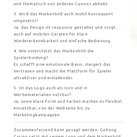
und thematisch von anderen Casinos abhebt.
3. Wird das Markenbild auch mobil konsequent
umgesetzt?
Ja, das Design ist responsiv gestaltet und sorgt
auch auf mobilen Geräten für klare
Wiedererkennbarkeit und einfache Bedienung.
4. Wie unterstützt das Markenbild die
Spielerbindung?
Es schafft eine emotionale Basis, steigert das
Vertrauen und macht die Plattform für Spieler
attraktiver und einladender.
5. Ist das Logo auch als Icon und in
Werbematerialien nutzbar?
Ja, seine klare Form und Farben machen es flexibel
einsetzbar, von der Webseite bis zu
Marketingkampagnen.
Zusammenfassend kann gesagt werden: Gokong
Casino setzt mit seinem Logo und dem Markenbild