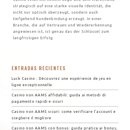
strategisch auf eine starke visuelle Identität, die
nicht nur optisch überzeugt, sondern auch
tiefgehend Kundenbindung erzeugt. In einer
Branche, die auf Vertrauen und Wiedererkennung
angewiesen ist, ist genau das der Schlüssel zum
langfristigen Erfolg.
ENTRADAS RECIENTES
Luck Casino : Découvrez une expérience de jeu en
ligne exceptionnelle
Casino non AAMS affidabili: guida ai metodi di
pagamento rapidi e sicuri
Casino non AAMS sicuri: come verificare l’account e
scegliere il migliore
Casino non AAMS con bonus: guida pratica ai bonus,