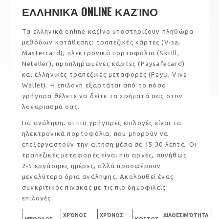
ΕΛΛΗΝΙΚΆ ONLINE ΚΑΖΊΝΟ
Τα ελληνικά online καζίνο υποστηρίζουν πληθώρα
μεθόδων κατάθεσης: τραπεζικές κάρτες (Visa,
Mastercard), ηλεκτρονικά πορτοφόλια (Skrill,
Neteller), προπληρωμένες κάρτες (Paysafecard)
και ελληνικές τραπεζικές μεταφορές (PayU, Viva
Wallet). Η επιλογή εξαρτάται από το πόσο
γρήγορα θέλετε να δείτε τα χρήματά σας στον
λογαριασμό σας.
Για ανάληψη, οι πιο γρήγορες επιλογές είναι τα
ηλεκτρονικά πορτοφόλια, που μπορούν να
επεξεργαστούν την αίτηση μέσα σε 15‑30 λεπτά. Οι
τραπεζικές μεταφορές είναι πιο αργές, συνήθως
2‑5 εργάσιμες ημέρες, αλλά προσφέρουν
μεγαλύτερα όρια ανάληψης. Ακολουθεί ένας
συγκριτικός πίνακας με τις πιο δημοφιλείς
επιλογές:
ΧΡΌΝΟΣ
ΧΡΌΝΟΣ
ΔΙΑΘΕΣΙΜΌΤΗΤΑ