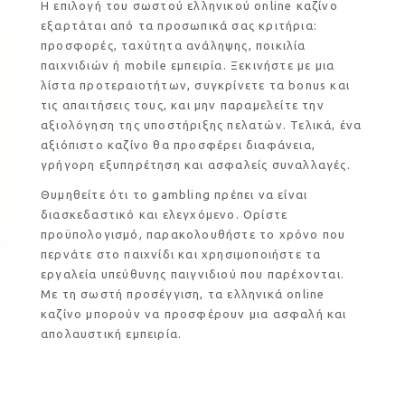
Η επιλογή του σωστού ελληνικού online καζίνο
εξαρτάται από τα προσωπικά σας κριτήρια:
προσφορές, ταχύτητα ανάληψης, ποικιλία
παιχνιδιών ή mobile εμπειρία. Ξεκινήστε με μια
λίστα προτεραιοτήτων, συγκρίνετε τα bonus και
τις απαιτήσεις τους, και μην παραμελείτε την
αξιολόγηση της υποστήριξης πελατών. Τελικά, ένα
αξιόπιστο καζίνο θα προσφέρει διαφάνεια,
γρήγορη εξυπηρέτηση και ασφαλείς συναλλαγές.
Θυμηθείτε ότι το gambling πρέπει να είναι
διασκεδαστικό και ελεγχόμενο. Ορίστε
προϋπολογισμό, παρακολουθήστε το χρόνο που
περνάτε στο παιχνίδι και χρησιμοποιήστε τα
εργαλεία υπεύθυνης παιγνιδιού που παρέχονται.
Με τη σωστή προσέγγιση, τα ελληνικά online
καζίνο μπορούν να προσφέρουν μια ασφαλή και
απολαυστική εμπειρία.