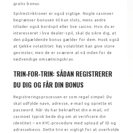
gratis bonus.
Spilrestriktioner er også vigtige. Nogle casinoer
begrænser bonusen til kun slots, mens andre
tillader også bordspil eller live casino. Hvis du er
interesseret i live dealer-spil, skal du sikre dig, at
den pågældende bonus gælder for dem. Husk også
at tjekke volatilitet: høj volatilitet kan give store
gevinster, men de er sværere at nå inden for de
nødvendige omsætningskrav.
TRIN‑FOR‑TRIN: SÅDAN REGISTRERER
DU DIG OG FÅR DIN BONUS
Registreringsprocessen er som regel simpel: Du
skal udfylde navn, adresse, e‑mail og oprette et
password. Når du har bekræftet din e‑mail, vil
casinoet typisk bede dig om at verificere din
identitet – en KYC‑procedure med upload af ID og
adressebevis. Dette trin er vigtigt for at overholde