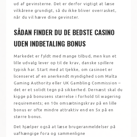
ud af gevinsterne. Det er derfor vigtigt at læse
vilkårene grundigt, så du ikke bliver overrasket,
når du vil hæve dine gevinster.
SÅDAN FINDER DU DE BEDSTE CASINO
UDEN INDBETALING BONUS
Markedet er fyldt med mange tilbud, men kun et
lille udvalg lever op til de krav, danske spillere
typisk har. Start med at tjekke, om casinoet er
licenseret af en anerkendt myndighed som Malta
Gaming Authority eller UK Gambling Commission –
det er et solidt tegn på sikkerhed. Dernæst skal du
kigge på bonusens størrelse i forhold til wagering
requirements; en 10x omsætningskrav på en lille
bonus er ofte mindre attraktiv end en 5x på en
større bonus.
Det hjælper også at læse brugeranmeldelser på
uafhængige fora og sammenligne