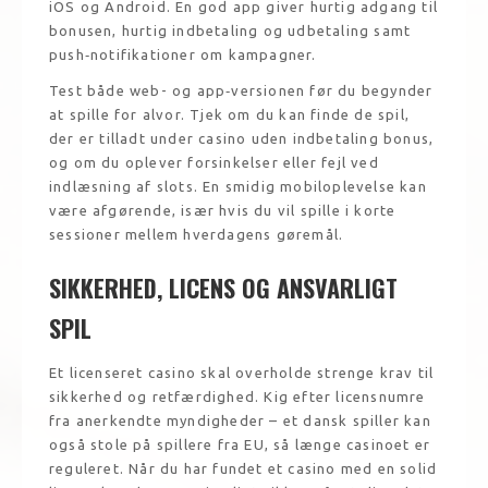
iOS og Android. En god app giver hurtig adgang til
bonusen, hurtig indbetaling og udbetaling samt
push‑notifikationer om kampagner.
Test både web- og app‑versionen før du begynder
at spille for alvor. Tjek om du kan finde de spil,
der er tilladt under casino uden indbetaling bonus,
og om du oplever forsinkelser eller fejl ved
indlæsning af slots. En smidig mobiloplevelse kan
være afgørende, især hvis du vil spille i korte
sessioner mellem hverdagens gøremål.
SIKKERHED, LICENS OG ANSVARLIGT
SPIL
Et licenseret casino skal overholde strenge krav til
sikkerhed og retfærdighed. Kig efter licensnumre
fra anerkendte myndigheder – et dansk spiller kan
også stole på spillere fra EU, så længe casinoet er
reguleret. Når du har fundet et casino med en solid