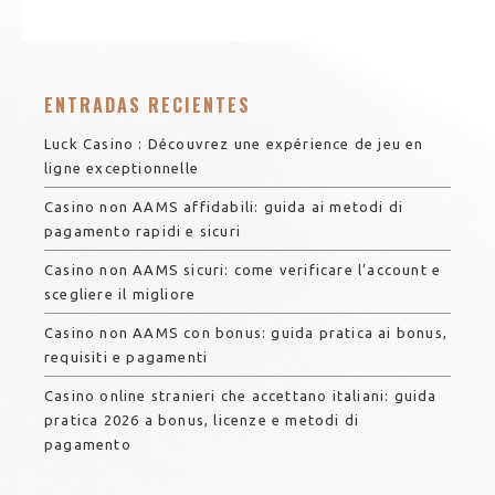
ENTRADAS RECIENTES
Luck Casino : Découvrez une expérience de jeu en
ligne exceptionnelle
Casino non AAMS affidabili: guida ai metodi di
pagamento rapidi e sicuri
Casino non AAMS sicuri: come verificare l’account e
scegliere il migliore
Casino non AAMS con bonus: guida pratica ai bonus,
requisiti e pagamenti
Casino online stranieri che accettano italiani: guida
pratica 2026 a bonus, licenze e metodi di
pagamento