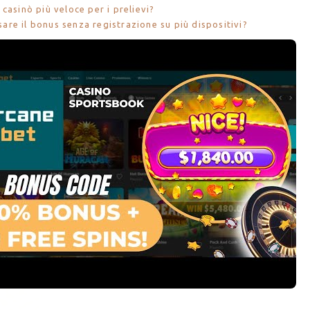
l casinò più veloce per i prelievi?
are il bonus senza registrazione su più dispositivi?