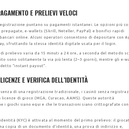
PAGAMENTO E PRELIEVI VELOCI
registrazione puntano su pagamenti istantanei. Le opzioni più c
prepagate, e‑wallets (Skrill, Neteller, PayPal) e bonifici rapidi
 bancari online. Alcuni operatori consentono di depositare con A
y, sfruttando la stessa identità digitale usata per il login.
di prelievo varia da 15 minuti a 24 ore, a seconda del metodo sc
ito sono solitamente la via più lenta (2–3 giorni), mentre gli e‑w
ddetto “instant payout”.
LICENZE E VERIFICA DELL’IDENTITÀ
senza di una registrazione tradizionale, i casinò senza registra
a licenze di gioco (MGA, Curacao, AAMS). Queste autorità
e i giochi siano equi e che le transazioni siano crittografate co
l’identità (KYC) è attivata al momento del primo prelievo: il gioca
na copia di un documento d’identità, una prova di indirizzo e,