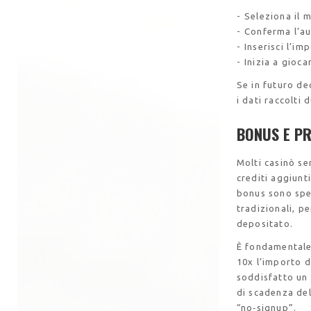
Seleziona il 
Conferma l’aut
Inserisci l’i
Inizia a gioc
Se in futuro de
i dati raccolti 
BONUS E PR
Molti casinò se
crediti aggiunt
bonus sono spe
tradizionali, p
depositato.
È fondamentale 
10x l’importo d
soddisfatto un 
di scadenza del
“no‑signup”.