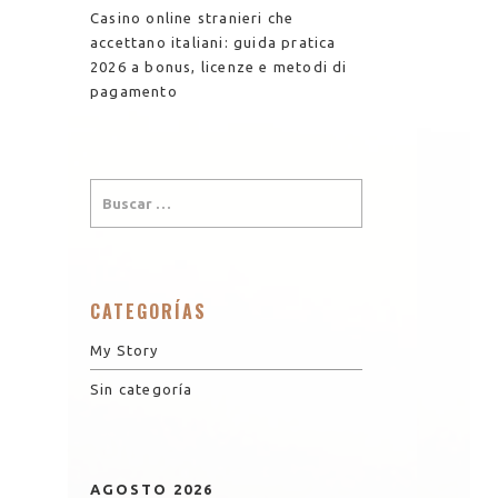
Casino online stranieri che
accettano italiani: guida pratica
2026 a bonus, licenze e metodi di
pagamento
CATEGORÍAS
My Story
Sin categoría
AGOSTO 2026