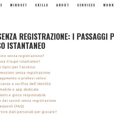
E
MINDSET
SKILLS
ABOUT
SERVICES
WOR
SENZA REGISTRAZIONE: I PASSAGGI 
SO ISTANTANEO
sino senza registrazione?
na il login istantaneo?
 tipici per l’accesso
mozioni senza registrazione
agamento e prelievi veloci
icenze e verifica dell’identità
mobile e app dedicate
ienti e gioco responsabile
o dei casinò senza registrazione
equenti (FAQ)
nire dati personali per giocare?