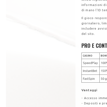
informazioni di
di mano l’ID te
Il gioco respon
giornaliero, li
includere avvis
del sito.
PRO E CONT
CASINO
BON
SpeedPlay
100%
InstantBet
150%
FastSpin
50 g
Vantaggi
Accesso immed
Depositi e pre