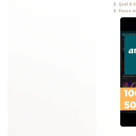
Qual è i
Posso us