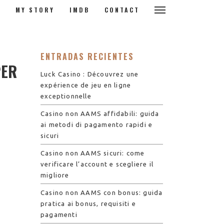
K
MY STORY
IMDB
CONTACT
ENTRADAS RECIENTES
PER
Luck Casino : Découvrez une
expérience de jeu en ligne
exceptionnelle
Casino non AAMS affidabili: guida
ai metodi di pagamento rapidi e
sicuri
Casino non AAMS sicuri: come
verificare l’account e scegliere il
migliore
Casino non AAMS con bonus: guida
pratica ai bonus, requisiti e
pagamenti