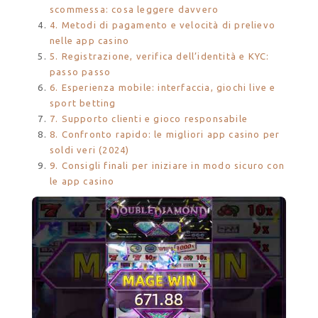
scommessa: cosa leggere davvero
4. Metodi di pagamento e velocità di prelievo
nelle app casino
5. Registrazione, verifica dell’identità e KYC:
passo passo
6. Esperienza mobile: interfaccia, giochi live e
sport betting
7. Supporto clienti e gioco responsabile
8. Confronto rapido: le migliori app casino per
soldi veri (2024)
9. Consigli finali per iniziare in modo sicuro con
le app casino