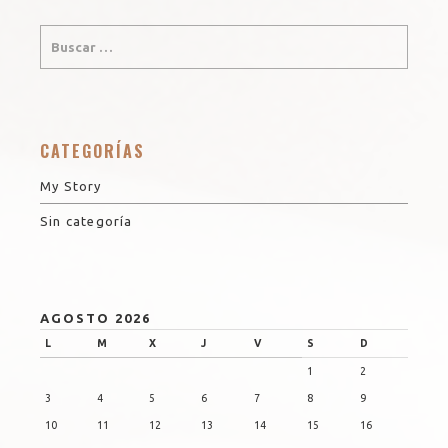
CATEGORÍAS
My Story
Sin categoría
AGOSTO 2026
L
M
X
J
V
S
D
1
2
3
4
5
6
7
8
9
10
11
12
13
14
15
16