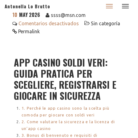
Antonella Lo Brutto
10
MAY 2026
ssss@msn.com
Comentarios desactivados
Sin categoría
Permalink
APP CASINO SOLDI VERI:
GUIDA PRATICA PER
SCEGLIERE, REGISTRARSI E
GIOCARE IN SICUREZZA
1. Perché le app casino sono la scelta più
comoda per giocare con soldi veri
2. Come valutare la sicurezza e la licenza di
un’app casino
3. Bonus di benvenuto e requisiti di