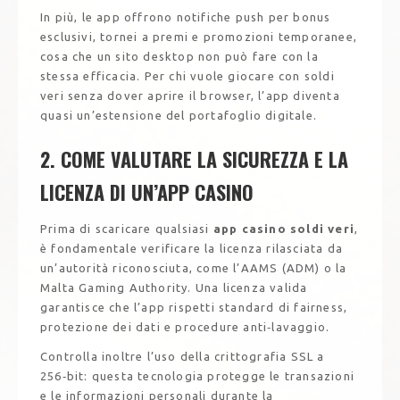
In più, le app offrono notifiche push per bonus
esclusivi, tornei a premi e promozioni temporanee,
cosa che un sito desktop non può fare con la
stessa efficacia. Per chi vuole giocare con soldi
veri senza dover aprire il browser, l’app diventa
quasi un’estensione del portafoglio digitale.
2. COME VALUTARE LA SICUREZZA E LA
LICENZA DI UN’APP CASINO
Prima di scaricare qualsiasi
app casino soldi veri
,
è fondamentale verificare la licenza rilasciata da
un’autorità riconosciuta, come l’AAMS (ADM) o la
Malta Gaming Authority. Una licenza valida
garantisce che l’app rispetti standard di fairness,
protezione dei dati e procedure anti‑lavaggio.
Controlla inoltre l’uso della crittografia SSL a
256‑bit: questa tecnologia protegge le transazioni
e le informazioni personali durante la