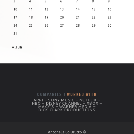
3
4
5
6
7
8
9
10
11
12
13
14
15
16
17
18
19
20
21
22
23
24
25
26
27
28
29
30
31
« Jun
COMPANIES I
WORKED WITH
ARRI – SONY MUSIC – NETFLIX –
HBO – DISNEY CHANNEL – XBOX –
MACY’S – WARNER MEDIA –
DICK CLARK PRODUCTIONS
Antonella Lo Brutto ©